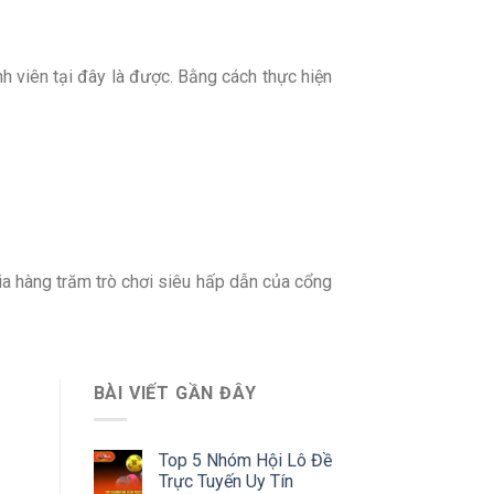
h viên tại đây là được. Bằng cách thực hiện
a hàng trăm trò chơi siêu hấp dẫn của cổng
BÀI VIẾT GẦN ĐÂY
Top 5 Nhóm Hội Lô Đề
Trực Tuyến Uy Tín