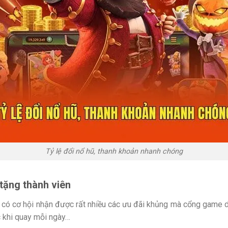
Tỷ lệ đổi nổ hũ, thanh khoản nhanh chóng
tặng thành viên
n có cơ hội nhận được rất nhiều các ưu đãi khủng mà cổng game dà
c khi quay mỗi ngày…