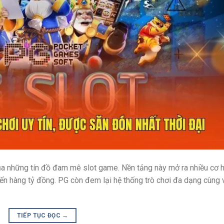
ủa những tín đồ đam mê slot game. Nền tảng này mở ra nhiều cơ h
 đến hàng tỷ đồng. PG còn đem lại hệ thống trò chơi đa dạng cùng 
TIẾP TỤC ĐỌC
→