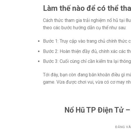
Làm thế nào để có thể th
Cách thức tham gia trải nghiệm nổ hũ tại 8u
theo các bước hướng dẫn cụ thể như sau:
Bước 1: Truy cập vào trang chủ chính thức 
Bước 2: Hoàn thiện đầy đủ, chính xác các t
Bước 3: Cuối cùng chỉ cần kiểm tra lại thôn
Tới đây, bạn còn đang băn khoăn điều gì 
game. Vừa được chơi vui, vừa có cơ may nh
Nổ Hũ TP Điện Tử –
ĐĂNG V