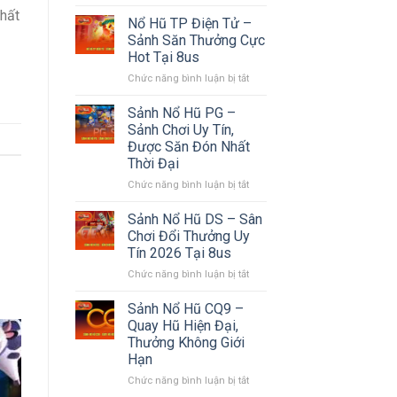
Bạc
Đánh
Nhất
nhất
Nhớ
Lô
Nổ Hũ TP Điện Tử –
2026
Lô
Đề
Sảnh Săn Thưởng Cực
Đề
Bạc
Hot Tại 8us
–
Nhớ
Chức năng bình luận bị tắt
ở
Cách
Sao
Nổ
Hay
Cho
Hũ
Tìm
Sảnh Nổ Hũ PG –
Chính
TP
Số
Xác
Sảnh Chơi Uy Tín,
Điện
Chuẩn,
Được Săn Đón Nhất
Tử
Trúng
Thời Đại
–
Liên
Sảnh
Chức năng bình luận bị tắt
Tục
ở
Săn
Sảnh
Thưởng
Nổ
Sảnh Nổ Hũ DS – Sân
Cực
Hũ
Chơi Đổi Thưởng Uy
Hot
PG
Tín 2026 Tại 8us
Tại
–
Chức năng bình luận bị tắt
8us
ở
Sảnh
Sảnh
Chơi
Nổ
Uy
Sảnh Nổ Hũ CQ9 –
Hũ
Tín,
Quay Hũ Hiện Đại,
DS
Được
Thưởng Không Giới
–
Săn
Hạn
Sân
Đón
Chơi
Chức năng bình luận bị tắt
Nhất
ở
Đổi
Thời
Sảnh