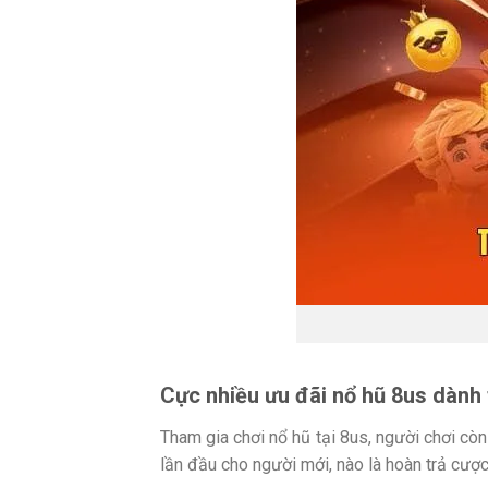
Cực nhiều ưu đãi nổ hũ 8us dành 
Tham gia chơi nổ hũ tại 8us, người chơi cò
lần đầu cho người mới, nào là hoàn trả cượ