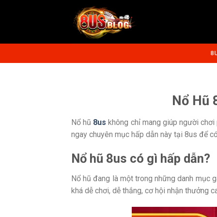
Bỏ
qua
nội
dung
8
Nổ Hũ 
Nổ hũ
8us
không chỉ mang giúp người chơi p
ngay chuyên mục hấp dẫn này tại 8us để có t
Nổ hũ 8us có gì hấp dẫn?
Nổ hũ đang là một trong những danh mục ga
khá dễ chơi, dễ thắng, cơ hội nhận thưởng ca